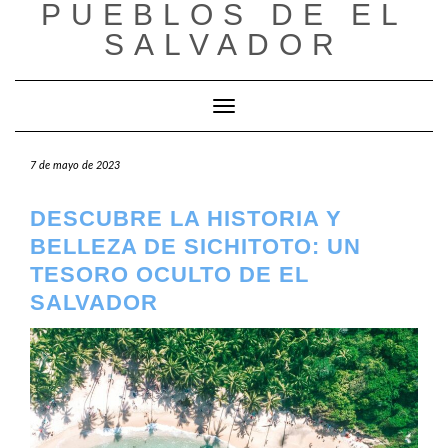
PUEBLOS DE EL
Saltar
al
SALVADOR
contenido
Cambiar modo de navegación
7 de mayo de 2023
DESCUBRE LA HISTORIA Y
BELLEZA DE SICHITOTO: UN
TESORO OCULTO DE EL
SALVADOR