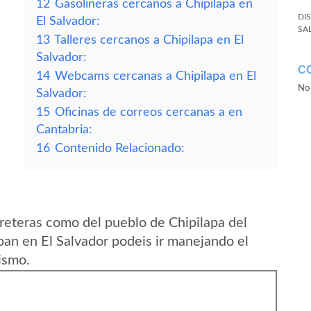
12
Gasolineras cercanos a Chipilapa en
DI
El Salvador:
SA
13
Talleres cercanos a Chipilapa en El
Salvador:
C
14
Webcams cercanas a Chipilapa en El
No 
Salvador:
15
Oficinas de correos cercanas a en
Cantabria:
16
Contenido Relacionado:
reteras como del pueblo de Chipilapa del
n en El Salvador podeis ir manejando el
ismo.