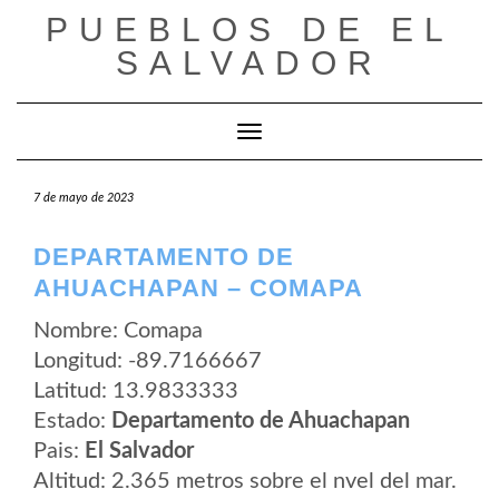
Saltar
PUEBLOS DE EL
al
contenido
SALVADOR
Cambiar modo de navegación
7 de mayo de 2023
DEPARTAMENTO DE
AHUACHAPAN – COMAPA
Nombre: Comapa
Longitud: -89.7166667
Latitud: 13.9833333
Estado:
Departamento de Ahuachapan
Pais:
El Salvador
Altitud: 2.365 metros sobre el nvel del mar.