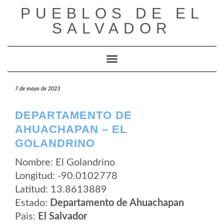
Saltar
PUEBLOS DE EL
al
contenido
SALVADOR
Cambiar modo de navegación
7 de mayo de 2023
DEPARTAMENTO DE
AHUACHAPAN – EL
GOLANDRINO
Nombre: El Golandrino
Longitud: -90.0102778
Latitud: 13.8613889
Estado:
Departamento de Ahuachapan
Pais:
El Salvador