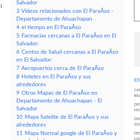
Salvador
l
3
Vídeos relacionados con El ParaÃ­so -
Departamento de Ahuachapan
4
el tiempo en El ParaÃ­so
5
Farmacias cercanas a El ParaÃ­so en El
Salvador:
6
Centos de Salud cercanas a El ParaÃ­so
en El Salvador:
7
Aeropuertos cerca de El ParaÃ­so
8
Hoteles en El ParaÃ­so y sus
E
alrededores
CA
9
Otros Mapas de El ParaÃ­so en
BE
Departamento de Ahuachapan - El
DE
Salvador
MO
10
Mapa Satelite de El ParaÃ­so y sus
DI
alrededores
ZO
11
Mapa Normal google de El ParaÃ­so y
DE
CO