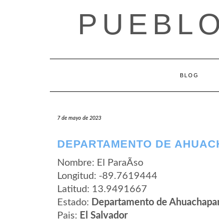
Saltar
PUEBLO
al
contenido
BLOG
7 de mayo de 2023
DEPARTAMENTO DE AHUACH
Nombre: El ParaÃ­so
Longitud: -89.7619444
Latitud: 13.9491667
Estado:
Departamento de Ahuachapa
Pais:
El Salvador