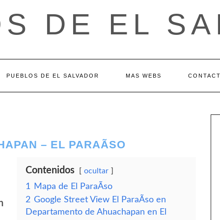
S DE EL S
PUEBLOS DE EL SALVADOR
MAS WEBS
CONTAC
APAN – EL PARAÃ­SO
Contenidos
ocultar
1
Mapa de El ParaÃ­so
2
Google Street View El ParaÃ­so en
n
Departamento de Ahuachapan en El