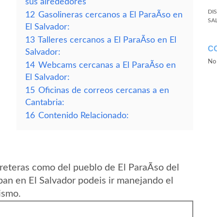
sus alrededores
DI
12
Gasolineras cercanos a El ParaÃ­so en
SA
El Salvador:
13
Talleres cercanos a El ParaÃ­so en El
C
Salvador:
No 
14
Webcams cercanas a El ParaÃ­so en
El Salvador:
15
Oficinas de correos cercanas a en
Cantabria:
16
Contenido Relacionado:
reteras como del pueblo de El ParaÃ­so del
n en El Salvador podeis ir manejando el
ismo.