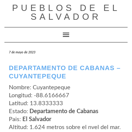
Saltar
PUEBLOS DE EL
al
contenido
SALVADOR
Cambiar modo de navegación
7 de mayo de 2023
DEPARTAMENTO DE CABANAS –
CUYANTEPEQUE
Nombre: Cuyantepeque
Longitud: -88.6166667
Latitud: 13.8333333
Estado:
Departamento de Cabanas
Pais:
El Salvador
Altitud: 1.624 metros sobre el nvel del mar.