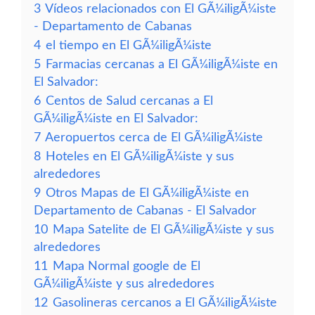
3
Vídeos relacionados con El GÃ¼iligÃ¼iste
- Departamento de Cabanas
4
el tiempo en El GÃ¼iligÃ¼iste
5
Farmacias cercanas a El GÃ¼iligÃ¼iste en
El Salvador:
6
Centos de Salud cercanas a El
GÃ¼iligÃ¼iste en El Salvador:
7
Aeropuertos cerca de El GÃ¼iligÃ¼iste
8
Hoteles en El GÃ¼iligÃ¼iste y sus
alrededores
9
Otros Mapas de El GÃ¼iligÃ¼iste en
Departamento de Cabanas - El Salvador
10
Mapa Satelite de El GÃ¼iligÃ¼iste y sus
alrededores
11
Mapa Normal google de El
GÃ¼iligÃ¼iste y sus alrededores
12
Gasolineras cercanos a El GÃ¼iligÃ¼iste