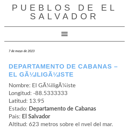
Saltar
PUEBLOS DE EL
al
contenido
SALVADOR
Cambiar modo de navegación
7 de mayo de 2023
DEPARTAMENTO DE CABANAS –
EL GÃ¼ILIGÃ¼ISTE
Nombre: El GÃ¼iligÃ¼iste
Longitud: -88.5333333
Latitud: 13.95
Estado:
Departamento de Cabanas
Pais:
El Salvador
Altitud: 623 metros sobre el nvel del mar.