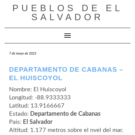
Saltar
PUEBLOS DE EL
al
contenido
SALVADOR
Cambiar modo de navegación
7 de mayo de 2023
DEPARTAMENTO DE CABANAS –
EL HUISCOYOL
Nombre: El Huiscoyol
Longitud: -88.9333333
Latitud: 13.9166667
Estado:
Departamento de Cabanas
Pais:
El Salvador
Altitud: 1.177 metros sobre el nvel del mar.