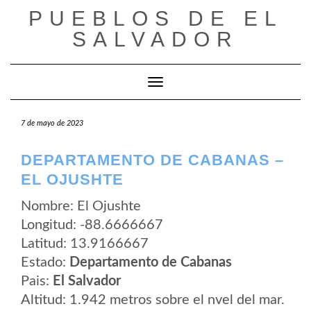
Saltar
PUEBLOS DE EL
al
contenido
SALVADOR
Cambiar modo de navegación
7 de mayo de 2023
DEPARTAMENTO DE CABANAS –
EL OJUSHTE
Nombre: El Ojushte
Longitud: -88.6666667
Latitud: 13.9166667
Estado:
Departamento de Cabanas
Pais:
El Salvador
Altitud: 1.942 metros sobre el nvel del mar.