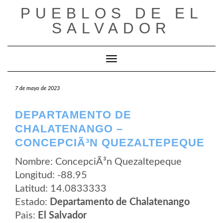
Saltar
PUEBLOS DE EL
al
contenido
SALVADOR
Cambiar modo de navegación
7 de mayo de 2023
DEPARTAMENTO DE
CHALATENANGO –
CONCEPCIÃ³N QUEZALTEPEQUE
Nombre: ConcepciÃ³n Quezaltepeque
Longitud: -88.95
Latitud: 14.0833333
Estado:
Departamento de Chalatenango
Pais:
El Salvador