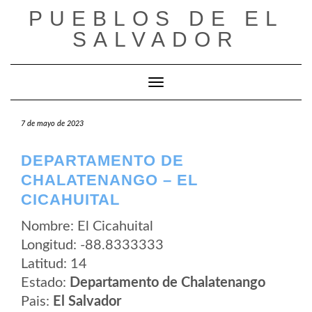
Saltar
PUEBLOS DE EL
al
contenido
SALVADOR
Cambiar modo de navegación
7 de mayo de 2023
DEPARTAMENTO DE
CHALATENANGO – EL
CICAHUITAL
Nombre: El Cicahuital
Longitud: -88.8333333
Latitud: 14
Estado:
Departamento de Chalatenango
Pais:
El Salvador