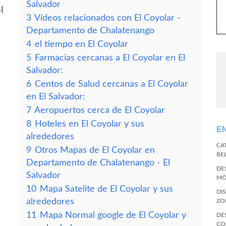
Salvador
l
3
Vídeos relacionados con El Coyolar -
Departamento de Chalatenango
4
el tiempo en El Coyolar
5
Farmacias cercanas a El Coyolar en El
Salvador:
6
Centos de Salud cercanas a El Coyolar
en El Salvador:
7
Aeropuertos cerca de El Coyolar
8
Hoteles en El Coyolar y sus
E
alrededores
CA
9
Otros Mapas de El Coyolar en
BE
Departamento de Chalatenango - El
DE
Salvador
MO
10
Mapa Satelite de El Coyolar y sus
DI
alrededores
ZO
11
Mapa Normal google de El Coyolar y
DE
CO