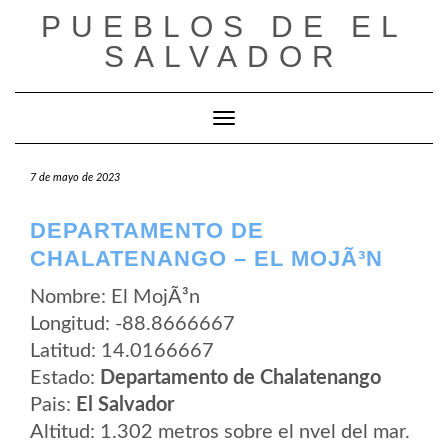
Saltar
PUEBLOS DE EL
al
contenido
SALVADOR
Cambiar modo de navegación
7 de mayo de 2023
DEPARTAMENTO DE
CHALATENANGO – EL MOJÃ³N
Nombre: El MojÃ³n
Longitud: -88.8666667
Latitud: 14.0166667
Estado:
Departamento de Chalatenango
Pais:
El Salvador
Altitud: 1.302 metros sobre el nvel del mar.