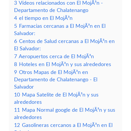
3
Vídeos relacionados con El MojÃ³n -
Departamento de Chalatenango
4
el tiempo en El MojÃ³n
5
Farmacias cercanas a El MojÃ³n en El
Salvador:
6
Centos de Salud cercanas a El MojÃ³n en
El Salvador:
7
Aeropuertos cerca de El MojÃ³n
8
Hoteles en El MojÃ³n y sus alrededores
9
Otros Mapas de El MojÃ³n en
Departamento de Chalatenango - El
Salvador
10
Mapa Satelite de El MojÃ³n y sus
alrededores
11
Mapa Normal google de El MojÃ³n y sus
alrededores
12
Gasolineras cercanos a El MojÃ³n en El