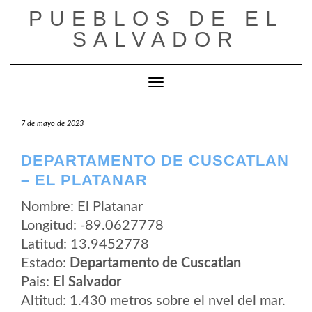
Saltar
PUEBLOS DE EL
al
contenido
SALVADOR
Cambiar modo de navegación
7 de mayo de 2023
DEPARTAMENTO DE CUSCATLAN
– EL PLATANAR
Nombre: El Platanar
Longitud: -89.0627778
Latitud: 13.9452778
Estado:
Departamento de Cuscatlan
Pais:
El Salvador
Altitud: 1.430 metros sobre el nvel del mar.