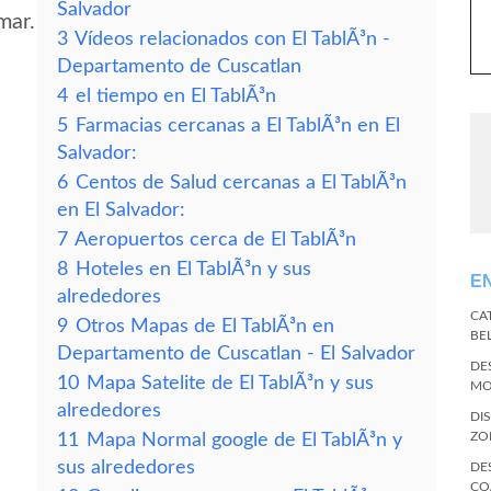
Salvador
mar.
3
Vídeos relacionados con El TablÃ³n -
Departamento de Cuscatlan
4
el tiempo en El TablÃ³n
5
Farmacias cercanas a El TablÃ³n en El
Salvador:
6
Centos de Salud cercanas a El TablÃ³n
en El Salvador:
7
Aeropuertos cerca de El TablÃ³n
8
Hoteles en El TablÃ³n y sus
E
alrededores
CA
9
Otros Mapas de El TablÃ³n en
BE
Departamento de Cuscatlan - El Salvador
DE
10
Mapa Satelite de El TablÃ³n y sus
MO
alrededores
DI
ZO
11
Mapa Normal google de El TablÃ³n y
sus alrededores
DE
CO