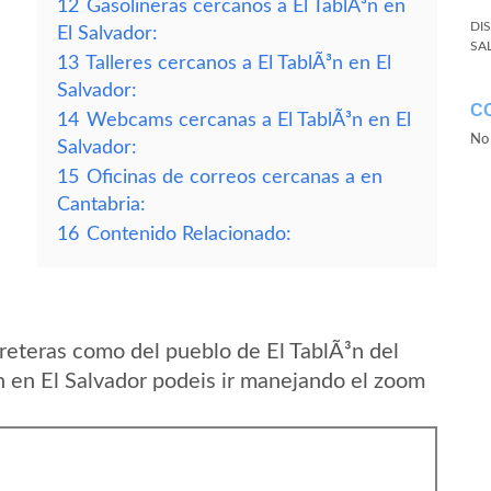
12
Gasolineras cercanos a El TablÃ³n en
DI
El Salvador:
SA
13
Talleres cercanos a El TablÃ³n en El
Salvador:
C
14
Webcams cercanas a El TablÃ³n en El
No 
Salvador:
15
Oficinas de correos cercanas a en
Cantabria:
16
Contenido Relacionado:
reteras como del pueblo de El TablÃ³n del
 en El Salvador podeis ir manejando el zoom