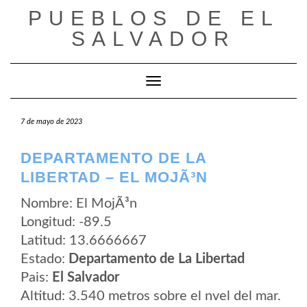
Saltar
PUEBLOS DE EL
al
contenido
SALVADOR
Cambiar modo de navegación
7 de mayo de 2023
DEPARTAMENTO DE LA
LIBERTAD – EL MOJÃ³N
Nombre: El MojÃ³n
Longitud: -89.5
Latitud: 13.6666667
Estado:
Departamento de La Libertad
Pais:
El Salvador
Altitud: 3.540 metros sobre el nvel del mar.