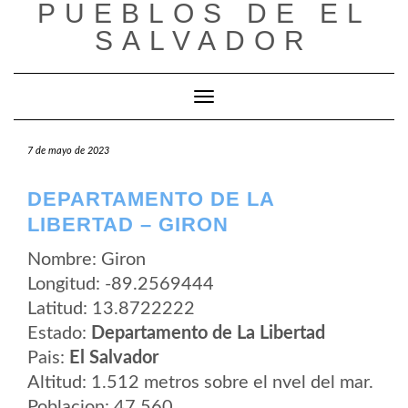
PUEBLOS DE EL
Saltar
al
SALVADOR
contenido
Cambiar modo de navegación
7 de mayo de 2023
DEPARTAMENTO DE LA
LIBERTAD – GIRON
Nombre: Giron
Longitud: -89.2569444
Latitud: 13.8722222
Estado:
Departamento de La Libertad
Pais:
El Salvador
Altitud: 1.512 metros sobre el nvel del mar.
Poblacion: 47.560