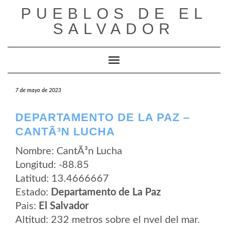
Saltar
PUEBLOS DE EL
al
contenido
SALVADOR
Cambiar modo de navegación
7 de mayo de 2023
DEPARTAMENTO DE LA PAZ –
CANTÃ³N LUCHA
Nombre: CantÃ³n Lucha
Longitud: -88.85
Latitud: 13.4666667
Estado:
Departamento de La Paz
Pais:
El Salvador
Altitud: 232 metros sobre el nvel del mar.