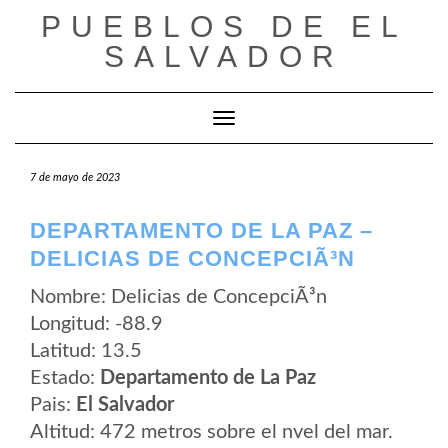
Saltar
PUEBLOS DE EL
al
contenido
SALVADOR
Cambiar modo de navegación
7 de mayo de 2023
DEPARTAMENTO DE LA PAZ –
DELICIAS DE CONCEPCIÃ³N
Nombre: Delicias de ConcepciÃ³n
Longitud: -88.9
Latitud: 13.5
Estado:
Departamento de La Paz
Pais:
El Salvador
Altitud: 472 metros sobre el nvel del mar.