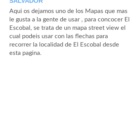
SALVADOR
Aqui os dejamos uno de los Mapas que mas
le gusta a la gente de usar , para concocer El
Escobal, se trata de un mapa street view el
cual podeis usar con las flechas para
recorrer la localidad de El Escobal desde
esta pagina.