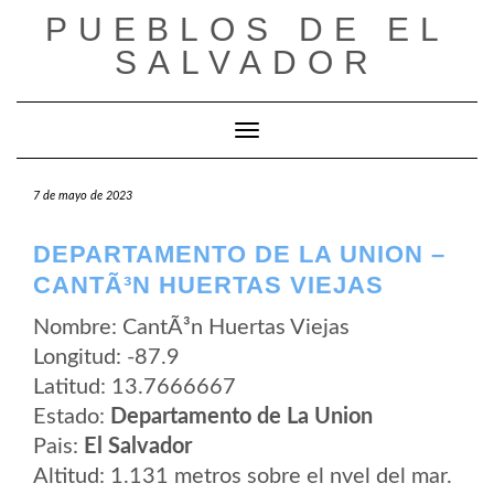
Saltar
PUEBLOS DE EL
al
contenido
SALVADOR
Cambiar modo de navegación
7 de mayo de 2023
DEPARTAMENTO DE LA UNION –
CANTÃ³N HUERTAS VIEJAS
Nombre: CantÃ³n Huertas Viejas
Longitud: -87.9
Latitud: 13.7666667
Estado:
Departamento de La Union
Pais:
El Salvador
Altitud: 1.131 metros sobre el nvel del mar.