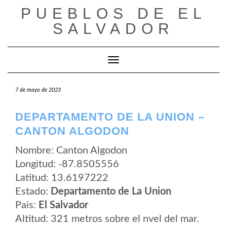
Saltar
PUEBLOS DE EL
al
contenido
SALVADOR
Cambiar modo de navegación
7 de mayo de 2023
DEPARTAMENTO DE LA UNION –
CANTON ALGODON
Nombre: Canton Algodon
Longitud: -87.8505556
Latitud: 13.6197222
Estado:
Departamento de La Union
Pais:
El Salvador
Altitud: 321 metros sobre el nvel del mar.