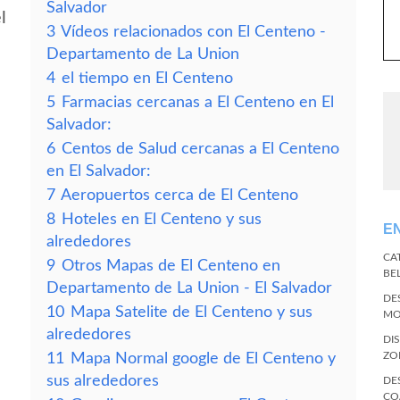
Salvador
l
3
Vídeos relacionados con El Centeno -
Departamento de La Union
4
el tiempo en El Centeno
5
Farmacias cercanas a El Centeno en El
Salvador:
6
Centos de Salud cercanas a El Centeno
en El Salvador:
7
Aeropuertos cerca de El Centeno
8
Hoteles en El Centeno y sus
E
alrededores
CA
9
Otros Mapas de El Centeno en
BE
Departamento de La Union - El Salvador
DE
10
Mapa Satelite de El Centeno y sus
MO
alrededores
DI
ZO
11
Mapa Normal google de El Centeno y
sus alrededores
DE
CO