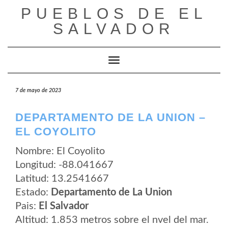
Saltar
PUEBLOS DE EL
al
contenido
SALVADOR
Cambiar modo de navegación
7 de mayo de 2023
DEPARTAMENTO DE LA UNION –
EL COYOLITO
Nombre: El Coyolito
Longitud: -88.041667
Latitud: 13.2541667
Estado:
Departamento de La Union
Pais:
El Salvador
Altitud: 1.853 metros sobre el nvel del mar.