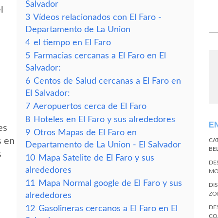
Salvador
l
3
Vídeos relacionados con El Faro -
Departamento de La Union
4
el tiempo en El Faro
5
Farmacias cercanas a El Faro en El
Salvador:
6
Centos de Salud cercanas a El Faro en
El Salvador:
7
Aeropuertos cerca de El Faro
8
Hoteles en El Faro y sus alrededores
E
es
9
Otros Mapas de El Faro en
s en
CA
Departamento de La Union - El Salvador
BE
s
10
Mapa Satelite de El Faro y sus
DE
alrededores
MO
11
Mapa Normal google de El Faro y sus
DI
ZO
alrededores
12
Gasolineras cercanos a El Faro en El
DE
CO