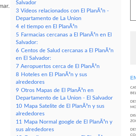
Salvador
mar.
3
Vídeos relacionados con El PlanÃ³n -
Departamento de La Union
4
el tiempo en El PlanÃ³n
5
Farmacias cercanas a El PlanÃ³n en El
Salvador:
6
Centos de Salud cercanas a El PlanÃ³n
en El Salvador:
7
Aeropuertos cerca de El PlanÃ³n
8
Hoteles en El PlanÃ³n y sus
E
alrededores
CA
9
Otros Mapas de El PlanÃ³n en
BE
Departamento de La Union - El Salvador
DE
10
Mapa Satelite de El PlanÃ³n y sus
MO
alrededores
DI
ZO
11
Mapa Normal google de El PlanÃ³n y
sus alrededores
DE
CO