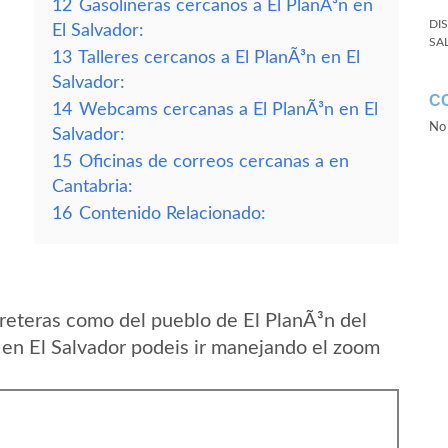
12
Gasolineras cercanos a El PlanÃ³n en
DI
El Salvador:
SA
13
Talleres cercanos a El PlanÃ³n en El
Salvador:
C
14
Webcams cercanas a El PlanÃ³n en El
No 
Salvador:
15
Oficinas de correos cercanas a en
Cantabria:
16
Contenido Relacionado:
reteras como del pueblo de El PlanÃ³n del
en El Salvador podeis ir manejando el zoom