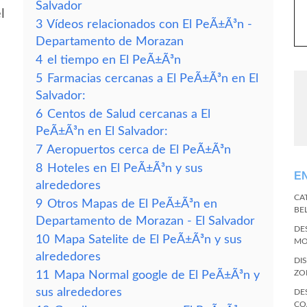
Salvador
l
3
Vídeos relacionados con El PeÃ±Ã³n -
Departamento de Morazan
4
el tiempo en El PeÃ±Ã³n
5
Farmacias cercanas a El PeÃ±Ã³n en El
Salvador:
6
Centos de Salud cercanas a El
PeÃ±Ã³n en El Salvador:
7
Aeropuertos cerca de El PeÃ±Ã³n
8
Hoteles en El PeÃ±Ã³n y sus
E
alrededores
CA
9
Otros Mapas de El PeÃ±Ã³n en
BE
Departamento de Morazan - El Salvador
DE
10
Mapa Satelite de El PeÃ±Ã³n y sus
MO
alrededores
DI
ZO
11
Mapa Normal google de El PeÃ±Ã³n y
sus alrededores
DE
CO