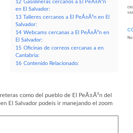
12
Gasolineras cercanos a El PeÃ±Ã³n
DI
en El Salvador:
SA
13
Talleres cercanos a El PeÃ±Ã³n en El
Salvador:
C
14
Webcams cercanas a El PeÃ±Ã³n en
No 
El Salvador:
15
Oficinas de correos cercanas a en
Cantabria:
16
Contenido Relacionado:
rreteras como del pueblo de El PeÃ±Ã³n del
n El Salvador podeis ir manejando el zoom