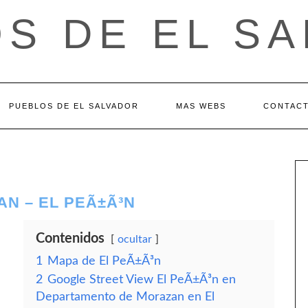
S DE EL S
PUEBLOS DE EL SALVADOR
MAS WEBS
CONTAC
N – EL PEÃ±Ã³N
Contenidos
ocultar
1
Mapa de El PeÃ±Ã³n
2
Google Street View El PeÃ±Ã³n en
Departamento de Morazan en El