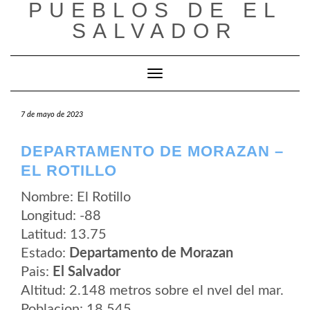
PUEBLOS DE EL
Saltar
al
SALVADOR
contenido
Cambiar modo de navegación
7 de mayo de 2023
DEPARTAMENTO DE MORAZAN –
EL ROTILLO
Nombre: El Rotillo
Longitud: -88
Latitud: 13.75
Estado:
Departamento de Morazan
Pais:
El Salvador
Altitud: 2.148 metros sobre el nvel del mar.
Poblacion: 18.545