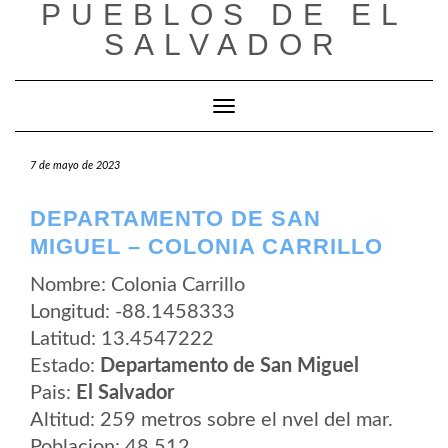
PUEBLOS DE EL
Saltar
al
SALVADOR
contenido
Cambiar modo de navegación
7 de mayo de 2023
DEPARTAMENTO DE SAN
MIGUEL – COLONIA CARRILLO
Nombre: Colonia Carrillo
Longitud: -88.1458333
Latitud: 13.4547222
Estado:
Departamento de San Miguel
Pais:
El Salvador
Altitud: 259 metros sobre el nvel del mar.
Poblacion: 48.512