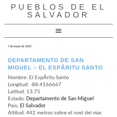
Saltar
PUEBLOS DE EL
al
contenido
SALVADOR
Cambiar modo de navegación
7 de mayo de 2023
DEPARTAMENTO DE SAN
MIGUEL – EL ESPÃ­RITU SANTO
Nombre: El EspÃ­ritu Santo
Longitud: -88.4166667
Latitud: 13.75
Estado:
Departamento de San Miguel
Pais:
El Salvador
Altitud: 442 metros sobre el nvel del mar.