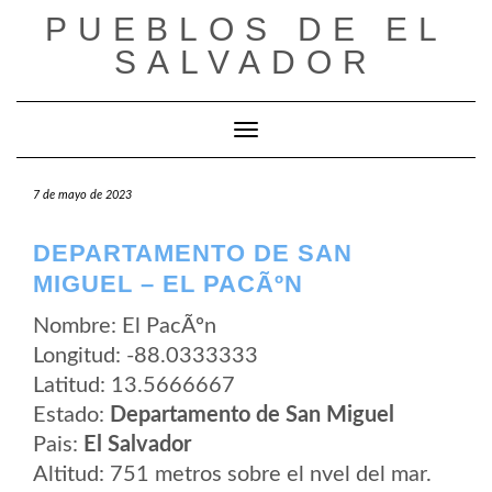
Saltar
PUEBLOS DE EL
al
contenido
SALVADOR
Cambiar modo de navegación
7 de mayo de 2023
DEPARTAMENTO DE SAN
MIGUEL – EL PACÃºN
Nombre: El PacÃºn
Longitud: -88.0333333
Latitud: 13.5666667
Estado:
Departamento de San Miguel
Pais:
El Salvador
Altitud: 751 metros sobre el nvel del mar.