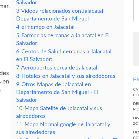
Salvador
mar.
3
Vídeos relacionados con Jalacatal -
Departamento de San Miguel
4
el tiempo en Jalacatal
5
Farmacias cercanas a Jalacatal en El
Salvador:
6
Centos de Salud cercanas a Jalacatal
en El Salvador:
7
Aeropuertos cerca de Jalacatal
edes
8
Hoteles en Jalacatal y sus alrededores
E
s en
9
Otros Mapas de Jalacatal en
s
CA
Departamento de San Miguel - El
BE
Salvador
DE
10
Mapa Satelite de Jalacatal y sus
MO
alrededores
DI
ZO
11
Mapa Normal google de Jalacatal y
sus alrededores
DE
CO