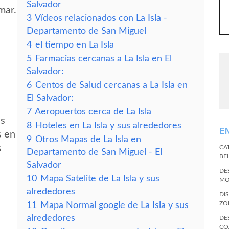
Salvador
mar.
3
Vídeos relacionados con La Isla -
Departamento de San Miguel
4
el tiempo en La Isla
5
Farmacias cercanas a La Isla en El
Salvador:
6
Centos de Salud cercanas a La Isla en
El Salvador:
7
Aeropuertos cerca de La Isla
es
8
Hoteles en La Isla y sus alrededores
E
s en
9
Otros Mapas de La Isla en
s
CA
Departamento de San Miguel - El
BE
Salvador
DE
10
Mapa Satelite de La Isla y sus
MO
alrededores
DI
ZO
11
Mapa Normal google de La Isla y sus
alrededores
DE
CO