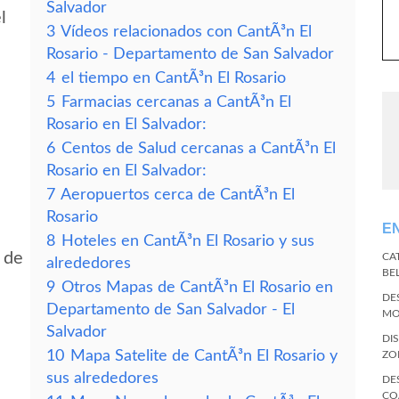
Salvador
l
3
Vídeos relacionados con CantÃ³n El
Rosario - Departamento de San Salvador
4
el tiempo en CantÃ³n El Rosario
5
Farmacias cercanas a CantÃ³n El
Rosario en El Salvador:
6
Centos de Salud cercanas a CantÃ³n El
Rosario en El Salvador:
7
Aeropuertos cerca de CantÃ³n El
Rosario
E
8
Hoteles en CantÃ³n El Rosario y sus
 de
CA
alrededores
BE
9
Otros Mapas de CantÃ³n El Rosario en
DE
Departamento de San Salvador - El
MO
Salvador
DI
10
Mapa Satelite de CantÃ³n El Rosario y
ZO
sus alrededores
DE
CO