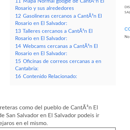
11
Mapa Normal google de CantÃ³n El
DI
Rosario y sus alrededores
SA
12
Gasolineras cercanos a CantÃ³n El
Rosario en El Salvador:
C
13
Talleres cercanos a CantÃ³n El
No 
Rosario en El Salvador:
14
Webcams cercanas a CantÃ³n El
Rosario en El Salvador:
15
Oficinas de correos cercanas a en
Cantabria:
16
Contenido Relacionado:
reteras como del pueblo de CantÃ³n El
e San Salvador en El Salvador podeis ir
ejaros en el mismo.