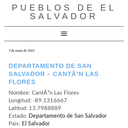
Saltar
PUEBLOS DE EL
al
contenido
SALVADOR
Cambiar modo de navegación
7 de mayo de 2023
DEPARTAMENTO DE SAN
SALVADOR – CANTÃ³N LAS
FLORES
Nombre: CantÃ³n Las Flores
Longitud: -89.1316667
Latitud: 13.7988889
Estado:
Departamento de San Salvador
Pais:
El Salvador