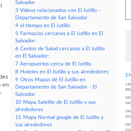
Salvador
l
3
Vídeos relacionados con El Jutillo -
Departamento de San Salvador
4
el tiempo en El Jutillo
5
Farmacias cercanas a El Jutillo en El
Salvador:
6
Centos de Salud cercanas a El Jutillo
en El Salvador:
7
Aeropuertos cerca de El Jutillo
8
Hoteles en El Jutillo y sus alrededores
E
edes
9
Otros Mapas de El Jutillo en
s en
CA
Departamento de San Salvador - El
BE
s
Salvador
DE
10
Mapa Satelite de El Jutillo y sus
MO
alrededores
DI
ZO
11
Mapa Normal google de El Jutillo y
sus alrededores
DE
CO