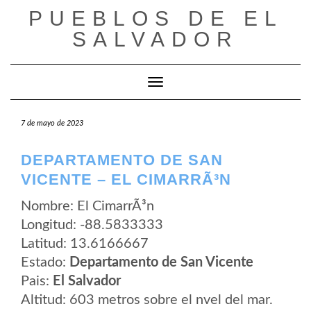
Saltar
PUEBLOS DE EL
al
contenido
SALVADOR
Cambiar modo de navegación
7 de mayo de 2023
DEPARTAMENTO DE SAN
VICENTE – EL CIMARRÃ³N
Nombre: El CimarrÃ³n
Longitud: -88.5833333
Latitud: 13.6166667
Estado:
Departamento de San Vicente
Pais:
El Salvador
Altitud: 603 metros sobre el nvel del mar.