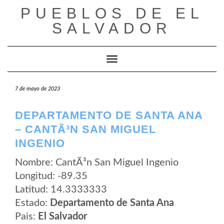
Saltar
PUEBLOS DE EL
al
contenido
SALVADOR
Cambiar modo de navegación
7 de mayo de 2023
DEPARTAMENTO DE SANTA ANA
– CANTÃ³N SAN MIGUEL
INGENIO
Nombre: CantÃ³n San Miguel Ingenio
Longitud: -89.35
Latitud: 14.3333333
Estado:
Departamento de Santa Ana
Pais:
El Salvador