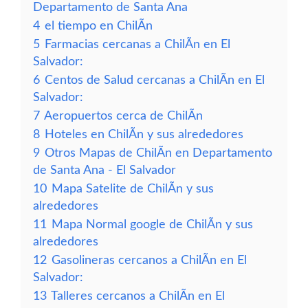
Departamento de Santa Ana
4
el tiempo en ChilÃ­n
5
Farmacias cercanas a ChilÃ­n en El
Salvador:
6
Centos de Salud cercanas a ChilÃ­n en El
Salvador:
7
Aeropuertos cerca de ChilÃ­n
8
Hoteles en ChilÃ­n y sus alrededores
9
Otros Mapas de ChilÃ­n en Departamento
de Santa Ana - El Salvador
10
Mapa Satelite de ChilÃ­n y sus
alrededores
11
Mapa Normal google de ChilÃ­n y sus
alrededores
12
Gasolineras cercanos a ChilÃ­n en El
Salvador:
13
Talleres cercanos a ChilÃ­n en El