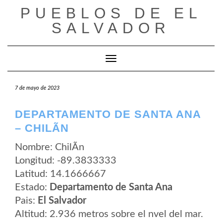
Saltar
PUEBLOS DE EL
al
contenido
SALVADOR
Cambiar modo de navegación
7 de mayo de 2023
DEPARTAMENTO DE SANTA ANA
– CHILÃ­N
Nombre: ChilÃ­n
Longitud: -89.3833333
Latitud: 14.1666667
Estado:
Departamento de Santa Ana
Pais:
El Salvador
Altitud: 2.936 metros sobre el nvel del mar.