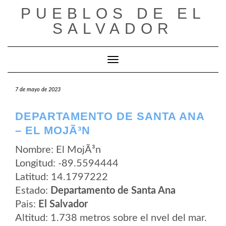
Saltar
PUEBLOS DE EL
al
contenido
SALVADOR
Cambiar modo de navegación
7 de mayo de 2023
DEPARTAMENTO DE SANTA ANA
– EL MOJÃ³N
Nombre: El MojÃ³n
Longitud: -89.5594444
Latitud: 14.1797222
Estado:
Departamento de Santa Ana
Pais:
El Salvador
Altitud: 1.738 metros sobre el nvel del mar.