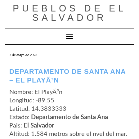
Saltar
PUEBLOS DE EL
al
contenido
SALVADOR
Cambiar modo de navegación
7 de mayo de 2023
DEPARTAMENTO DE SANTA ANA
– EL PLAYÃ³N
Nombre: El PlayÃ³n
Longitud: -89.55
Latitud: 14.3833333
Estado:
Departamento de Santa Ana
Pais:
El Salvador
Altitud: 1.584 metros sobre el nvel del mar.