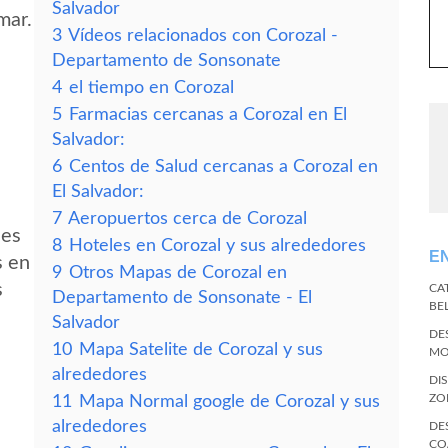
Salvador
mar.
3
Vídeos relacionados con Corozal -
Departamento de Sonsonate
4
el tiempo en Corozal
5
Farmacias cercanas a Corozal en El
Salvador:
6
Centos de Salud cercanas a Corozal en
El Salvador:
7
Aeropuertos cerca de Corozal
des
8
Hoteles en Corozal y sus alrededores
E
s en
9
Otros Mapas de Corozal en
s
CA
Departamento de Sonsonate - El
BE
Salvador
DE
10
Mapa Satelite de Corozal y sus
MO
alrededores
DI
ZO
11
Mapa Normal google de Corozal y sus
alrededores
DE
CO