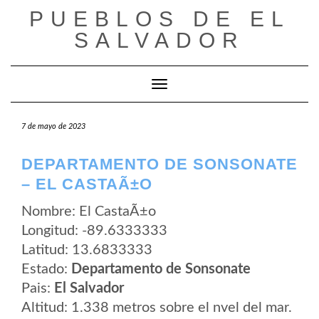
Saltar
PUEBLOS DE EL
al
contenido
SALVADOR
Cambiar modo de navegación
7 de mayo de 2023
DEPARTAMENTO DE SONSONATE
– EL CASTAÃ±O
Nombre: El CastaÃ±o
Longitud: -89.6333333
Latitud: 13.6833333
Estado:
Departamento de Sonsonate
Pais:
El Salvador
Altitud: 1.338 metros sobre el nvel del mar.