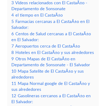
3
Vídeos relacionados con El CastaÃ±o -
Departamento de Sonsonate
4
el tiempo en El CastaÃ±o
5
Farmacias cercanas a El CastaÃ±o en El
Salvador:
6
Centos de Salud cercanas a El CastaÃ±o
en El Salvador:
7
Aeropuertos cerca de El CastaÃ±o
8
Hoteles en El CastaÃ±o y sus alrededores
9
Otros Mapas de El CastaÃ±o en
Departamento de Sonsonate - El Salvador
10
Mapa Satelite de El CastaÃ±o y sus
alrededores
11
Mapa Normal google de El CastaÃ±o y
sus alrededores
12
Gasolineras cercanos a El CastaÃ±o en
El Salvador: