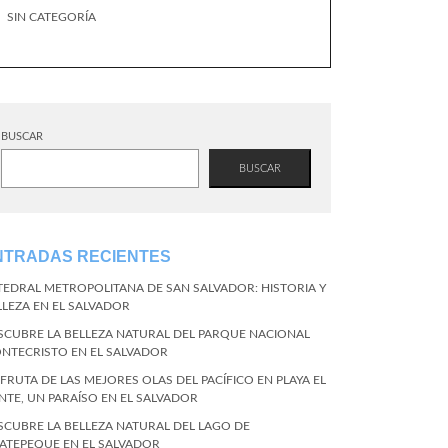
SIN CATEGORÍA
BUSCAR
BUSCAR
NTRADAS RECIENTES
TEDRAL METROPOLITANA DE SAN SALVADOR: HISTORIA Y
LLEZA EN EL SALVADOR
SCUBRE LA BELLEZA NATURAL DEL PARQUE NACIONAL
NTECRISTO EN EL SALVADOR
SFRUTA DE LAS MEJORES OLAS DEL PACÍFICO EN PLAYA EL
NTE, UN PARAÍSO EN EL SALVADOR
SCUBRE LA BELLEZA NATURAL DEL LAGO DE
ATEPEQUE EN EL SALVADOR