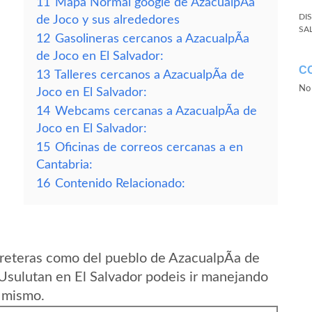
11
Mapa Normal google de AzacualpÃ­a
DI
de Joco y sus alrededores
SA
12
Gasolineras cercanos a AzacualpÃ­a
de Joco en El Salvador:
C
13
Talleres cercanos a AzacualpÃ­a de
No 
Joco en El Salvador:
14
Webcams cercanas a AzacualpÃ­a de
Joco en El Salvador:
15
Oficinas de correos cercanas a en
Cantabria:
16
Contenido Relacionado:
reteras como del pueblo de AzacualpÃ­a de
sulutan en El Salvador podeis ir manejando
l mismo.