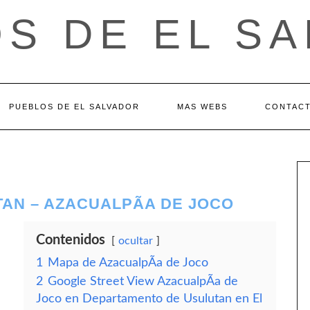
S DE EL S
PUEBLOS DE EL SALVADOR
MAS WEBS
CONTAC
AN – AZACUALPÃ­A DE JOCO
Contenidos
ocultar
1
Mapa de AzacualpÃ­a de Joco
2
Google Street View AzacualpÃ­a de
Joco en Departamento de Usulutan en El