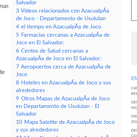
Salvador
mar.
3
Vídeos relacionados con AzacualpÃ­a
de Joco - Departamento de Usulutan
4
el tiempo en AzacualpÃ­a de Joco
5
Farmacias cercanas a AzacualpÃ­a de
Joco en El Salvador:
6
Centos de Salud cercanas a
AzacualpÃ­a de Joco en El Salvador:
7
Aeropuertos cerca de AzacualpÃ­a de
de
Joco
E
e
8
Hoteles en AzacualpÃ­a de Joco y sus
CA
alrededores
BE
9
Otros Mapas de AzacualpÃ­a de Joco
DE
en Departamento de Usulutan - El
MO
Salvador
DI
10
Mapa Satelite de AzacualpÃ­a de Joco
ZO
y sus alrededores
DE
CO