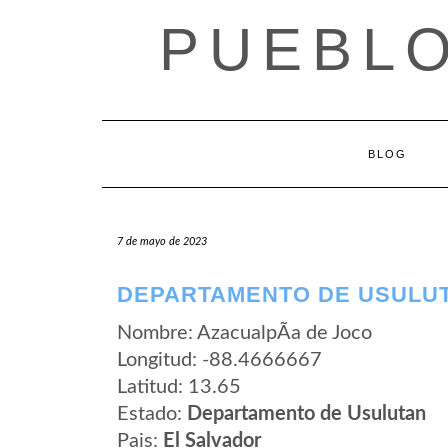
Saltar
PUEBLO
al
contenido
BLOG
7 de mayo de 2023
DEPARTAMENTO DE USULUT
Nombre: AzacualpÃ­a de Joco
Longitud: -88.4666667
Latitud: 13.65
Estado:
Departamento de Usulutan
Pais:
El Salvador